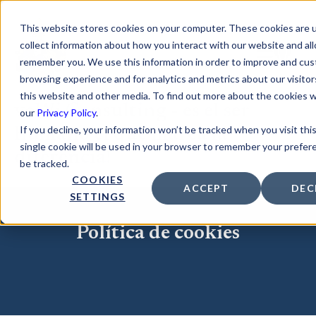
This website stores cookies on your computer. These cookies are 
collect information about how you interact with our website and al
remember you. We use this information in order to improve and cus
browsing experience and for analytics and metrics about our visito
this website and other media. To find out more about the cookies 
voWi Consulting - es el ser
our
Privacy Policy
.
If you decline, your information won’t be tracked when you visit thi
humano el que marca la
single cookie will be used in your browser to remember your prefer
diferencia!
be tracked.
COOKIES
ACCEPT
DEC
SETTINGS
Política de cookies