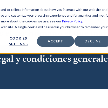
sed to collect information about how you interact with our website and
ove and customize your browsing experience and for analytics and metri
People Development
Recruitment
Pers
ut more about the cookies we use, see our
Privacy Policy
.
is website. A single cookie will be used in your browser to remember your
 el ser humano el que marc
COOKIES
ACCEPT
DECLINE
SETTINGS
egal y condiciones generale