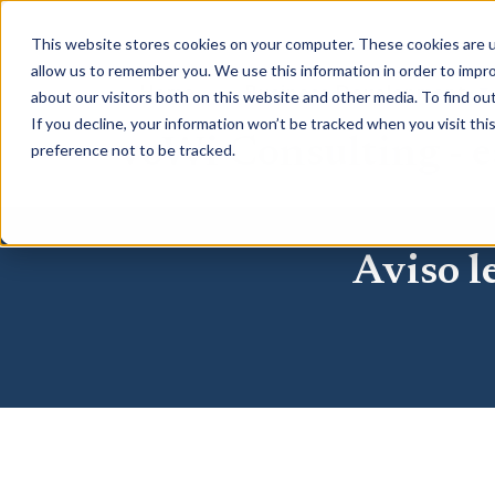
This website stores cookies on your computer. These cookies are u
allow us to remember you. We use this information in order to impr
Home
Business Development
about our visitors both on this website and other media. To find o
If you decline, your information won’t be tracked when you visit th
voWi Consulting - es
preference not to be tracked.
Aviso l