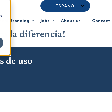
ESPAÑOL
cs
onal Branding
Jobs
About us
Contact
a la diferencia!
s de uso