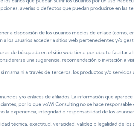
os daños que puedan sufrir los usuarios por un uso inadecuad
rupciones, averías o defectos que puedan producirse en las t
er a disposición de los usuarios medios de enlace (como, en
a los usuarios acceder a sitios web pertenecientes y/o gest
ores de búsqueda en el sitio web tiene por objeto facilitar a l
nsiderarse una sugerencia, recomendación o invitación a visit
sí misma ni a través de terceros, los productos y/o servicios 
uncios y/o enlaces de afiliados. La información que aparece e
nciantes, por lo que voWi Consulting no se hace responsable
 la experiencia, integridad o responsabilidad de los anunciant
ad técnica, exactitud, veracidad, validez o legalidad de los 