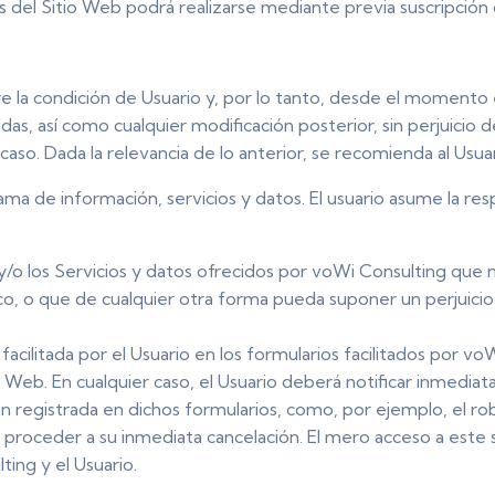
s del Sitio Web podrá realizarse mediante previa suscripción 
re la condición de Usuario y, por lo tanto, desde el momento 
s, así como cualquier modificación posterior, sin perjuicio de
o. Dada la relevancia de lo anterior, se recomienda al Usuari
ma de información, servicios y datos. El usuario asume la resp
y/o los Servicios y datos ofrecidos por voWi Consulting que n
lico, o que de cualquier otra forma pueda suponer un perjuici
 facilitada por el Usuario en los formularios facilitados por
o Web. En cualquier caso, el Usuario deberá notificar inmedia
n registrada en dichos formularios, como, por ejemplo, el rob
de proceder a su inmediata cancelación. El mero acceso a este 
ing y el Usuario.